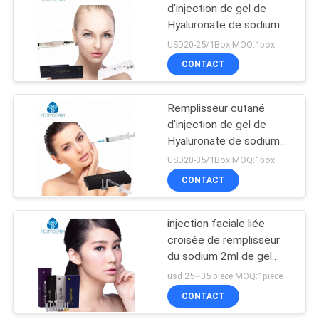
d'injection de gel de
Hyaluronate de sodium
PRIVACY
des produits de beauté
USD20-25/1Box MOQ:1box
POLICY
1ml pour des soins de la
CONTACT
peau
Remplisseur cutané
d'injection de gel de
Hyaluronate de sodium
pour lisser des lignes de
USD20-35/1Box MOQ:1box
front
CONTACT
injection faciale liée
croisée de remplisseur
du sodium 2ml de gel
médical de Hyaluronate
usd 25~35 piece MOQ:1piece
CONTACT