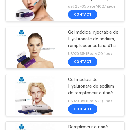
2ml pour l'injection de
usd 25~35 piece MOQ:1piece
LES
renforceur de lèvre
CONTACT
AFFAIRES
Gel médical injectable de
DEMANDEZ
Hyaluronate de sodium,
UN
remplisseur cutané d'ha
pour anti-vieillissement
USD20-35/1Box MOQ:1box
DEVIS
CONTACT
SHOPPING
Gel médical de
ONLINE
Hyaluronate de sodium
de remplisseur cutané
écologique pour enlever
USD20-35/1Box MOQ:1box
PLAN
des lignes de cou
CONTACT
DU
SITE
Remplisseur cutané