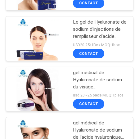
remplisseurs
CONTACT
VISITE
DE
Le gel de Hyaluronate de
L'USINE
sodium d'injections de
remplisseur d'acide
hyaluronique pour
CONTRÔLE
USD20-25/1Box MOQ:1box
enlèvent des rides
CONTACT
DE
LA
gel médical de
QUALITÉ
Hyaluronate de sodium
du visage
1.0ml/remplisseur cutané
usd 20~25 piece MOQ:1piece
NOUS
injectable de peau
CONTACT
CONTACTER
gel médical de
NOUVELLES
Hyaluronate de sodium
de l'acide hyaluronique