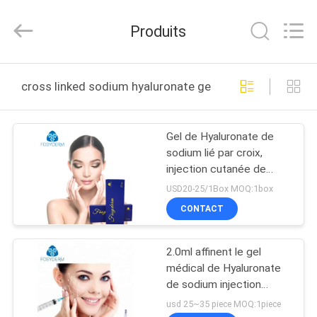
Jinan
Fosychan
International
Produits
Trading
Co.,
Ltd..
All
À
Rights
Reserved.
cross linked sodium hyaluronate gel fabrication en lign
LA
MAISON
Gel de Hyaluronate de
sodium lié par croix,
PRODUITS
injection cutanée de
remplisseur de plis
USD20-25/1Box MOQ:1box
Nasolabial
À
CONTACT
PROPOS
2.0ml affinent le gel
DE
médical de Hyaluronate
NOUS
de sodium injection
cutanée de visage de
usd 25~35 piece MOQ:1piece