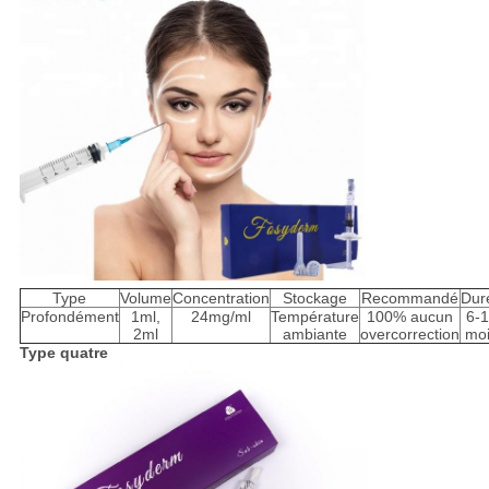
Type
Volume
Concentration
Stockage
Recommandé
Dur
Profondément
1ml,
24mg/ml
Température
100% aucun
6-
2ml
ambiante
overcorrection
mo
Type quatre