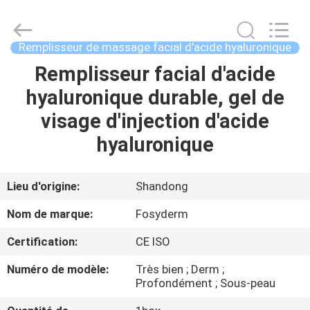
Jinan
Fosychan
International
Trading
Co.,
Remplisseur de massage facial d'acide hyaluronique
Ltd..
All
Remplisseur facial d'acide
À
Rights
Reserved.
hyaluronique durable, gel de
LA
visage d'injection d'acide
MAISON
hyaluronique
PRODUITS
Lieu d'origine:
Shandong
À
Nom de marque:
Fosyderm
PROPOS
Certification:
CE ISO
DE
Numéro de modèle:
Très bien ; Derm ;
NOUS
Profondément ; Sous-peau