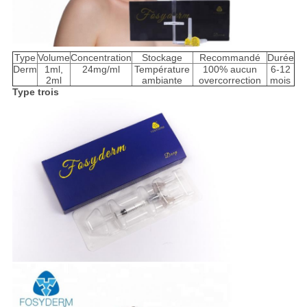
Type
Volume
Concentration
Stockage
Recommandé
Durée
Derm
1ml,
24mg/ml
Température
100% aucun
6-12
2ml
ambiante
overcorrection
mois
Type trois