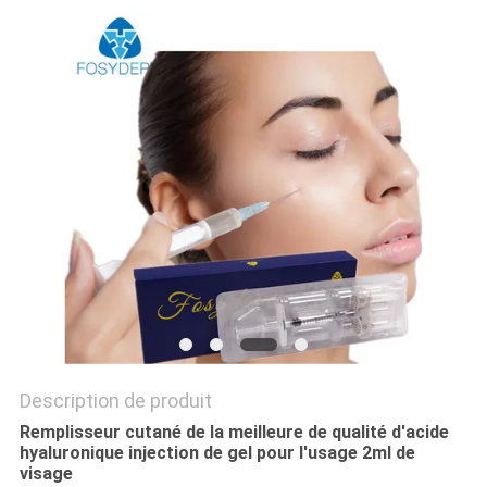
LES
AFFAIRES
DEMANDEZ
UN
DEVIS
SHOPPING
ONLINE
PLAN
Description de produit
DU
Remplisseur cutané de la meilleure de qualité d'acide
hyaluronique injection de gel pour l'usage 2ml de
SITE
visage