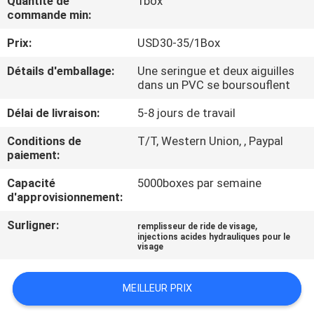
Quantité de
1box
VISITE
commande min:
DE
Prix:
USD30-35/1Box
L'USINE
Détails d'emballage:
Une seringue et deux aiguilles
dans un PVC se boursouflent
CONTRÔLE
Délai de livraison:
5-8 jours de travail
DE
Conditions de
T/T, Western Union, , Paypal
LA
paiement:
QUALITÉ
Capacité
5000boxes par semaine
d'approvisionnement:
NOUS
Surligner:
,
remplisseur de ride de visage
injections acides hydrauliques pour le
CONTACTER
visage
NOUVELLES
MEILLEUR PRIX