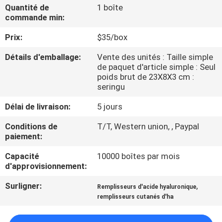
VISITE
Quantité de
1 boîte
commande min:
DE
Prix:
$35/box
L'USINE
Détails d'emballage:
Vente des unités : Taille simple
de paquet d'article simple : Seul
CONTRÔLE
poids brut de 23X8X3 cm :
seringu
DE
LA
Délai de livraison:
5 jours
QUALITÉ
Conditions de
T/T, Western union, , Paypal
paiement:
NOUS
Capacité
10000 boîtes par mois
d'approvisionnement:
CONTACTER
Surligner:
,
Remplisseurs d'acide hyaluronique
remplisseurs cutanés d'ha
NOUVELLES