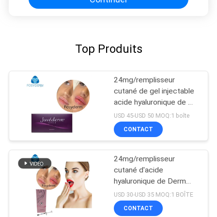
Top Produits
24mg/remplisseur
cutané de gel injectable
acide hyaluronique de ml
Ultra4 pour les lèvres
USD 45-USD 50 MOQ:1 boîte
2*1ml
CONTACT
24mg/remplisseur
cutané d'acide
hyaluronique de Derm
seringue de ml 2ml
USD 30-USD 35 MOQ:1 BOÎTE
CONTACT