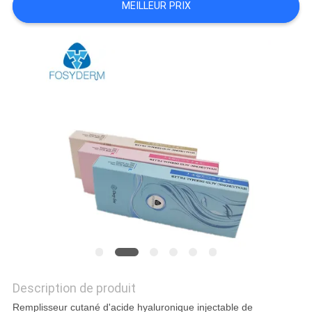
MEILLEUR PRIX
LES
AFFAIRES
DEMANDEZ
UN
DEVIS
SHOPPING
ONLINE
PLAN
DU
Description de produit
SITE
Remplisseur cutané d'acide hyaluronique injectable de