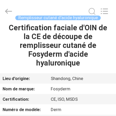
Jinan
Fosychan
International
Trading
Co.,
Remplisseur cutané d'acide hyaluronique
Ltd..
All
Certification faciale d'OIN de
À
Rights
Reserved.
la CE de découpe de
LA
remplisseur cutané de
MAISON
Fosyderm d'acide
PRODUITS
hyaluronique
À
Lieu d'origine:
Shandong, Chine
PROPOS
Nom de marque:
Fosyderm
DE
Certification:
CE, ISO, MSDS
NOUS
Numéro de modèle:
Derm