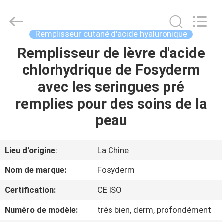
Jinan
Fosychan
International
Trading
Co.,
Remplisseur cutané d'acide hyaluronique
Ltd..
All
Remplisseur de lèvre d'acide
À
Rights
Reserved.
chlorhydrique de Fosyderm
LA
avec les seringues pré
MAISON
remplies pour des soins de la
PRODUITS
peau
À
Lieu d'origine:
La Chine
PROPOS
Nom de marque:
Fosyderm
DE
Certification:
CE ISO
NOUS
Numéro de modèle:
très bien, derm, profondément