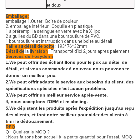
et doux
Emballage :
emballage 1.Outer : Boîte de couleur
2. emballage intérieur : Coquille en plastique
1 a prérempli la seringue en verre avec ha X 1pc
2 aiguilles du BD dans une boursouflure de PVC.
1 boursouflure et instruction dans une boîte au détail
Taille au détail de boîte
: 193*76*32mm
Détail de
la
livraison
: Transporté d'ici 2 jours après paiement
Services de Fosyderm
1.We peut offrir des échantillons pour le prix au détail de
détail, et si vous commandez à nouveau nous pouvons te
donner un meilleur prix.
2.We peut offrir adapte le service aux besoins du client, des
spécifications spéciales n'est aucun problème.
3.We peut offrir un meilleur service après-vente.
4, nous acceptons l'OEM et relabeling.
5.We dépistent les produits après l'expédition jusqu'au reçu
des clients, et font notre meilleur pour aider des clients à
finir le dédouanement.
RFQ
Q : Quel est le MOQ ?
: Nous faisons bon accueil à la petite quantité pour l'essai. MOQ