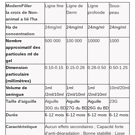
ModernFiller
Ligne fine
Ligne de
Ligne
Sous-
la croix de Non-
Derm
profonde
peau
animal a lié l'ha
Ha de
24mg/ml
24mg/ml
24mg/ml
24mg/ml
concentration
Nombre
500 000
100 000
10000
1000
approximatif des
particules ml de
gel
Dimension
0.10-0.15
0.15-0.28
0.28-0.50
0.50-1.25
particulaire
(millimètres)
Volume de
1ml
1ml
1ml
10ml/20ml
seringue
/2ml/10ml
/2ml/10ml
/2ml/10ml
Taille d'aiguille
Aiguille
Aiguille
Aiguille
23G
30G du BD
27G du BD
26G du BD
Durée
6-12 mois
6-12 mois
6-12 mois
6-12 mois
Caractéristique
Aucun effets secondaires ; Capacité forte
d'anti-dégradation ; Bonne stabilité ; Lisse