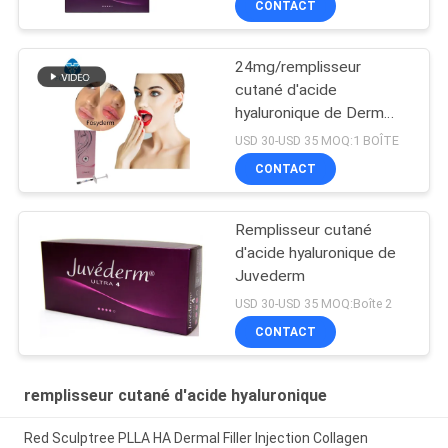
CONTACT
24mg/remplisseur
cutané d'acide
hyaluronique de Derm
seringue de ml 2ml
USD 30-USD 35 MOQ:1 BOÎTE
CONTACT
Remplisseur cutané
d'acide hyaluronique de
Juvederm
USD 30-USD 35 MOQ:Boîte 2
CONTACT
remplisseur cutané d'acide hyaluronique
Red Sculptree PLLA HA Dermal Filler Injection Collagen