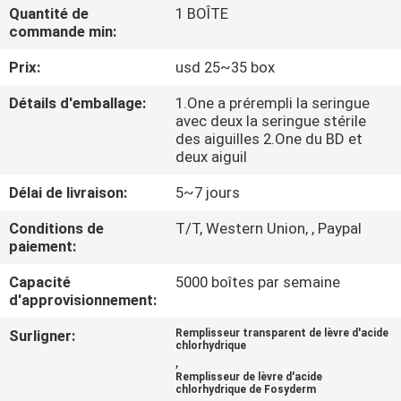
VISITE
Quantité de
1 BOÎTE
commande min:
DE
Prix:
usd 25~35 box
L'USINE
Détails d'emballage:
1.One a prérempli la seringue
avec deux la seringue stérile
CONTRÔLE
des aiguilles 2.One du BD et
deux aiguil
DE
LA
Délai de livraison:
5~7 jours
QUALITÉ
Conditions de
T/T, Western Union, , Paypal
paiement:
NOUS
Capacité
5000 boîtes par semaine
d'approvisionnement:
CONTACTER
Surligner:
Remplisseur transparent de lèvre d'acide
chlorhydrique
,
NOUVELLES
Remplisseur de lèvre d'acide
chlorhydrique de Fosyderm