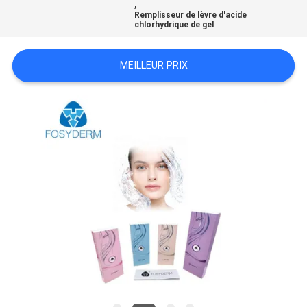
,
LES
Remplisseur de lèvre d'acide
chlorhydrique de gel
AFFAIRES
MEILLEUR PRIX
DEMANDEZ
UN
DEVIS
SHOPPING
ONLINE
PLAN
DU
SITE