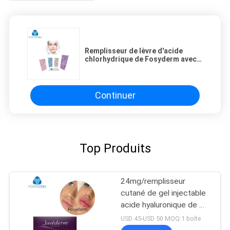
Remplisseur de lèvre d'acide
chlorhydrique de Fosyderm avec
les seringues pré remplies pour
des soins de la peau
Continuer
Top Produits
24mg/remplisseur
cutané de gel injectable
acide hyaluronique de ml
Ultra4 pour les lèvres
USD 45-USD 50 MOQ:1 boîte
2*1ml